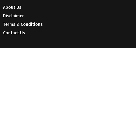
About Us
Disclaimer
Terms & Conditions
Contact Us
© 2026 - Celebzero. All Right Reserved.
Privacy Policy
Affiliate Policy
Cookie Policy
Sitemap